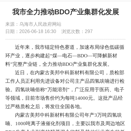
党务公开
我市全力推动BDO产业集群化发展
来源：乌海市人民政府网站
政务公开
日期：2026-06-18 16:30
浏览次数：
297
政务服务
近年来，我市锚定特色赛道，加速布局绿色低碳循
环产业，逐步构建起“煤—电石—BDO—可降解新材
互动交流
料”完整产业链，全力推动BDO产业集群化发展。
近日，在内蒙古美邦中科新材料有限公司，质检部
工作人员正利用先进设备对公司主产品四氢呋喃进行检
数据发布
验。四氢呋喃俗称“万能溶剂”，广泛应用于医药、电子
等领域，目前市场售价约为每吨14000元。这批产品经
过严格质检之后，将发往全国各地。
内蒙古美邦中科新材料有限公司年产3万吨四氢呋
喃、1000吨离子液催化剂项目，主要以我市及周边地区