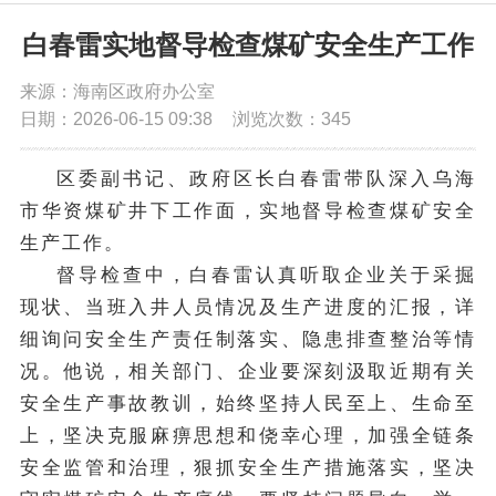
党务公开
白春雷实地督导检查煤矿安全生产工作
来源：海南区政府办公室
政务公开
日期：2026-06-15 09:38
浏览次数：
345
政务服务
区委副书记、政府区长白春雷
带队深入乌海
市
华资煤矿
井下工作面，实地督导检查煤矿安全
互动交流
生产工作。
督导检查中，白春雷认真听取企业关于采掘
现状、当班入井人员情况及生产进度的汇报，详
数据发布
细询问安全生产责任制落实、隐患排查整治等情
况。
他说，
相关部门、企业
要
深刻汲取近期有关
安全生产事故教训，始终坚持人民至上、生命至
上，坚决克服麻痹思想和侥幸心理，
加强全链条
安全监管和治理，
狠抓安全生产措施落实，坚决