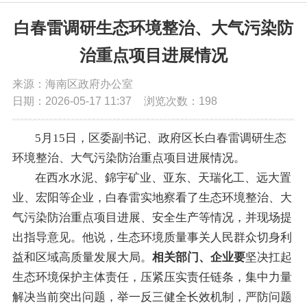
党务公开
白春雷调研生态环境整治、大气污染防
治重点项目进展情况
政务公开
来源：海南区政府办公室
日期：2026-05-17 11:37
浏览次数：
198
政务服务
5月15日，区委副书记、政府区长白春雷调研生态
互动交流
环境整治、大气污染防治重点项目进展情况。
在西水水泥、
錦宇
矿业、亚东、天瑞化工、远大置
数据发布
业、宏阳等企业，白春雷实地察看了生态环境整治、大
气污染防治重点项目进展、安全生产等情况，并现场提
出指导意见。他说，生态环境质量事关人民群众切身利
益和区域高质量发展大局。
相关部门、企业要
坚决扛起
生态环境保护主体责任，压紧压实责任链条，集中力量
解决当前突出问题，举一反三健全长效机制，严防问题