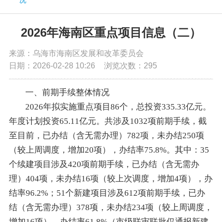
党务公开
2026年海南区重点项目信息（二）
政务公开
来源：乌海市海南区发展和改革委员会
日期：2026-02-28 10:26
浏览次数：
295
政务服务
一、前期手续整体情况
2026年拟实施重点项目86个，总投资335.33亿元。
互动交流
年度计划投资65.11亿元。共涉及1032项前期手续，截
至目前，已办结（含无需办理）782项，未办结250项
数据发布
（较上周调度，增加20项），办结率75.8%。其中：35
个续建项目涉及420项前期手续，已办结（含无需办
理）404项，未办结16项（较上次调度，增加4项），办
结率96.2%；51个新建项目涉及612项前期手续，已办
结（含无需办理）378项，未办结234项（较上周调度，
增加16项），办结率61.8%（市级联审联批仅通报新建