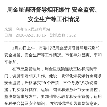
党务公开
周金星调研督导烟花爆竹 安全监管、
安全生产等工作情况
政务公开
来源：乌海市人民政府网站
日期：2026-02-23 10:16
浏览次数：
282
政务服务
2月20日上午，市委书记周金星调研督导烟花爆竹
互动交流
安全监管、安全生产等工作情况。市领导刘昌惠、李和
平参加。
数据发布
在市应急管理局，周金星视频连线三区和消防部
门，调度部署相关工作。他说，要强化烟花爆竹全链条
安全监管，严格落实“五个严禁、三个务必”八项硬措
施，扎实做好储存、运输、销售和燃放环节安全管控，
坚决防范事故发生。要加强警示教育和安全宣传，运用
多种平台普及安全知识，切实增强群众风险防范意识。