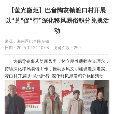
党务公开
【萤光微炬】巴音陶亥镇渡口村开展
以“兑”促“行”深化移风易俗积分兑换活
政务公开
动
政务服务
来源：海南区巴音陶亥镇
日期：2025-12-24 10:08
浏览次数：
259
互动交流
为倡导丧事从简新风尚，树立厚养薄葬孝道理念，
持续深化移风易俗工作，推动乡风文明建设走深走实。
数据发布
渡口村开展以“兑”促“行”深化移风易俗积分兑换活动。