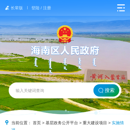
长辈版
登陆 / 注册
网站首页
搜索
北方海南
政务要闻
当前位置：
首页
>
基层政务公开平台
>
重大建设项目
>
实施情
况