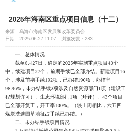
党务公开
2025年海南区重点项目信息（十二）
政务公开
来源：乌海市海南区发展和改革委员会
日期：2025-06-27 11:07
浏览次数：
283
政务服务
一、总体情况
截至6月27日，确定的2025年实施重点项目43个
互动交流
中，续建项目27个，前期手续已全部办结。新建项目16
个，涉及前期手续192项，已办结190项，办结率
数据发布
98.96%，未办结手续2项涉及自然资源部门1项（建设工
程规划许可）、生态环境部门1项（环评）。43个项目
已全部开复工，开工率100%。（较上周相比，六五四
煤炭洗选园草地征占手续已办结。）
二、未办结手续项目情况
1.万泰特种纤维公司年产5.6万吨丙烯腈聚合2.8万