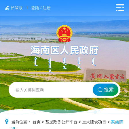
长辈版
登陆 / 注册
网站首页
搜索
北方海南
政务要闻
当前位置：
首页
>
基层政务公开平台
>
重大建设项目
>
实施情
况