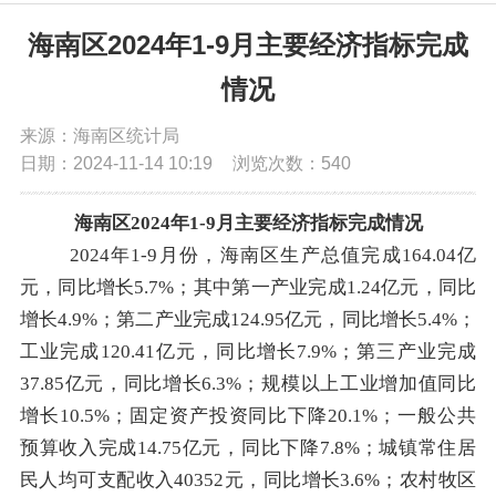
党务公开
海南区2024年1-9月主要经济指标完成
情况
政务公开
来源：海南区统计局
日期：2024-11-14 10:19
浏览次数：
540
政务服务
海南区
2024年1-9月主要经济指标完成情况
互动交流
2024
年
1-9月份，
海南区生产总值完成
164.04
亿
元，
同比增长
5.7
%；其中第一产业完成
1.24亿元，
同比
数据发布
增长
4.9
%；第二产业完成
124.95亿元，
同比增长
5.4
%；
工业完成
120.41亿元，
同比增长
7.9
%；
第三产业完成
37.85亿元，
同比增长
6.3
%；规模以上工业增加值同比
增长
10.5%；
固定资产投资同比
下降
20.1
%
；一般公共
预算收入完成
14.75亿元，同比下降7.8%；
城镇常住居
民
人均
可支配收入
40352
元，同比增长
3.6
%；农村
牧区