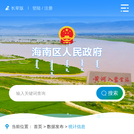
长辈版
登陆 / 注册
网站首页
搜索
北方海南
政务要闻
当前位置：
首页
>
数据发布
>
统计信息